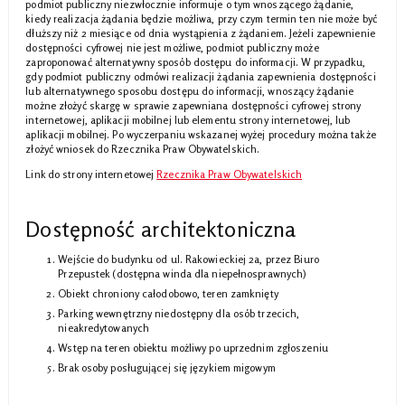
podmiot publiczny niezwłocznie informuje o tym wnoszącego żądanie,
kiedy realizacja żądania będzie możliwa, przy czym termin ten nie może być
dłuższy niż 2 miesiące od dnia wystąpienia z żądaniem. Jeżeli zapewnienie
dostępności cyfrowej nie jest możliwe, podmiot publiczny może
zaproponować alternatywny sposób dostępu do informacji. W przypadku,
gdy podmiot publiczny odmówi realizacji żądania zapewnienia dostępności
lub alternatywnego sposobu dostępu do informacji, wnoszący żądanie
możne złożyć skargę w sprawie zapewniana dostępności cyfrowej strony
internetowej, aplikacji mobilnej lub elementu strony internetowej, lub
aplikacji mobilnej. Po wyczerpaniu wskazanej wyżej procedury można także
złożyć wniosek do Rzecznika Praw Obywatelskich.
Link do strony internetowej
Rzecznika Praw Obywatelskich
Dostępność architektoniczna
Wejście do budynku od ul. Rakowieckiej 2a, przez Biuro
Przepustek (dostępna winda dla niepełnosprawnych)
Obiekt chroniony całodobowo, teren zamknięty
Parking wewnętrzny niedostępny dla osób trzecich,
nieakredytowanych
Wstęp na teren obiektu możliwy po uprzednim zgłoszeniu
Brak osoby posługującej się językiem migowym