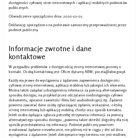
dostępności cyfrowej stron internetowych i aplikacji mobilnych podmiotów
publicznych.
Oświadczenie sporządzono dnia:
2020-10-05
.
Deklarację sporządzono na podstawie samooceny przeprowadzonej przez
podmiot publiczny.
Informacje zwrotne i dane
kontaktowe
W przypadku problemów z dostępnością strony internetowej prosimy o
kontakt. Osobą kontaktową jest
Oficer dyżurny ABW
,
poczta@abw.gov.pl
.
Każdy ma prawo do wystąpienia z żądaniem zapewnienia dostępności
cyfrowej strony internetowej, aplikacji mobilnej lub jakiegoś ich elementu.
Można także zażądać udostępnienia informacji za pomocą alternatywnego
sposobu dostępu, na przykład przez odczytanie niedostępnego cyfrowo
dokumentu, opisanie zawartości filmu bez audiodeskrypcji itp. Żądanie
powinno zawierać dane osoby zgłaszającej żądanie, wskazanie, o którą
stronę internetową lub aplikację mobilną chodzi oraz sposób kontaktu.
Jeżeli osoba żądająca zgłasza potrzebę otrzymania informacji za pomocą
alternatywnego sposobu dostępu ,,powinna także określić dogodny dla niej
sposób przedstawienia tej informacji. Podmiot publiczny powinien
zrealizować żądanie niezwłocznie, nie później niż w ciągu 7 dni od dnia
wystąpienia z żądaniem. Jeżeli dotrzymanie tego terminu nie jest możliwe,