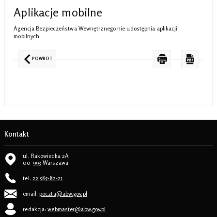
Aplikacje mobilne
Agencja Bezpieczeństwa Wewnętrznego nie udostępnia aplikacji
mobilnych
POWRÓT
Kontakt
ul. Rakowiecka 2A
00-993 Warszawa
tel.
22 585-82-21
email:
poczta@abw.gov.pl
redakcja:
webmaster@abw.gov.pl